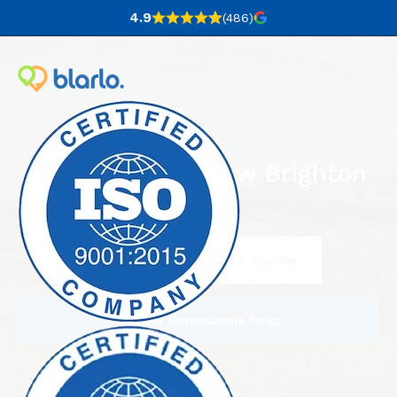
4.9
(486
)
Biuro tłumaczeń w Brighton
Napisz do nas i poproś o wycenę
Zamów tłumaczenie teraz