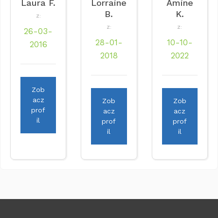
Laura F.
Lorraine
Amine
B.
K.
Z:
Z:
Z:
26-03-
28-01-
10-10-
2016
2018
2022
Zob
acz
Zob
Zob
prof
acz
acz
il
prof
prof
il
il