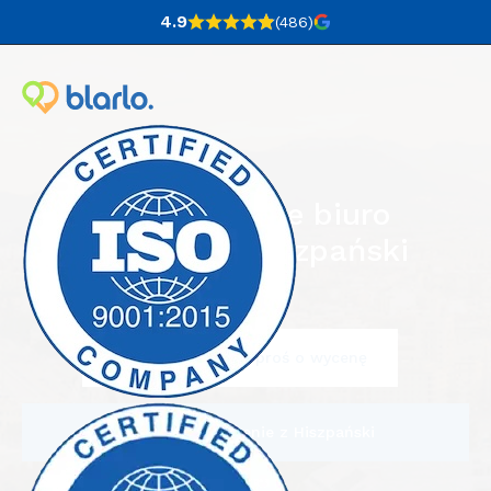
4.9
(486
)
Profesjonalne biuro
tłumaczeń hiszpański
Napisz do nas i poproś o wycenę
Zamów tłumaczenie z Hiszpański