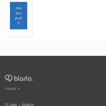
Zob
acz
prof
il
Polski
O nas - blarlo