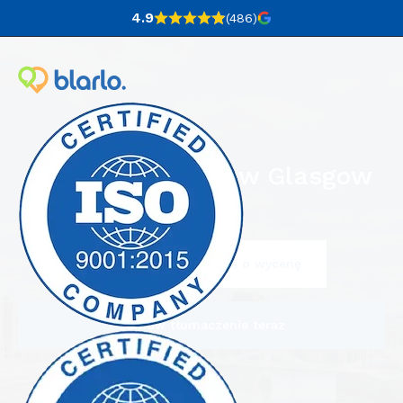
4.9
(486
)
Biuro tłumaczeń w Glasgow
Napisz do nas i poproś o wycenę
Zamów tłumaczenie teraz