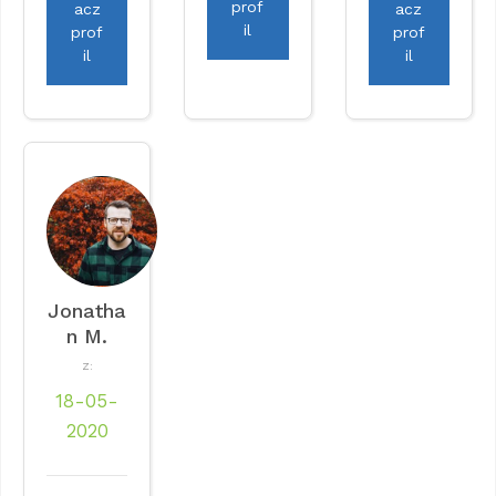
prof
acz
acz
il
prof
prof
il
il
Jonatha
n M.
Z:
18-05-
2020