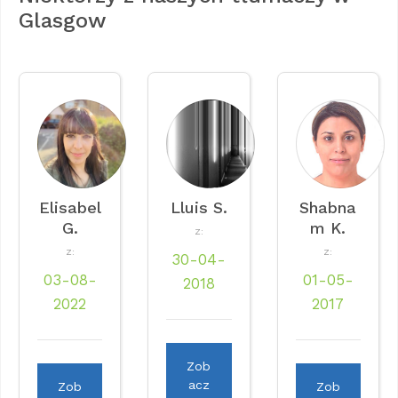
Glasgow
Elisabel
Lluis S.
Shabna
G.
m K.
Z:
Z:
Z:
30-04-
03-08-
01-05-
2018
2022
2017
Zob
acz
Zob
Zob