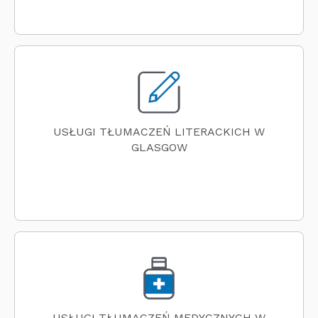
USŁUGI TŁUMACZEŃ LITERACKICH W
GLASGOW
USŁUGI TŁUMACZEŃ MEDYCZNYCH W