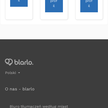
il
prof
prof
il
il
Polski
O nas - blarlo
Biuro tłumaczeń według miast