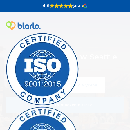
4.9
(486
)
Biuro tłumaczeń w Seattle
Napisz do nas i poproś o wycenę
Zamów tłumaczenie teraz