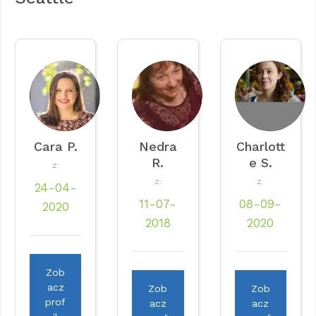
Cara P.
Nedra
Charlott
R.
e S.
Z:
Z:
Z:
24-04-
11-07-
08-09-
2020
2018
2020
Zob
acz
Zob
Zob
prof
acz
acz