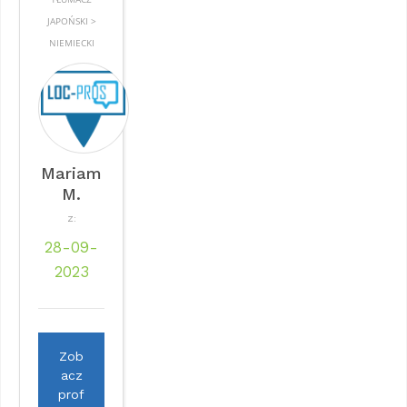
JAPOŃSKI >
NIEMIECKI
Mariam
M.
Z:
28-09-
2023
Zob
acz
prof