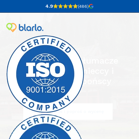
4.9
(486
)
Profesjonalni tłumacze
japońsko-niemieccy i
niemiecko-japońscy
Napisz do nas i poproś o wycenę