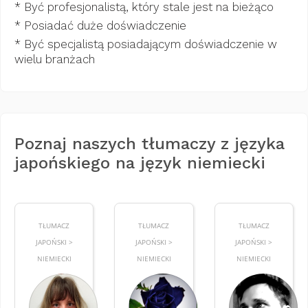
* Być profesjonalistą, który stale jest na bieżąco
* Posiadać duże doświadczenie
* Być specjalistą posiadającym doświadczenie w
wielu branżach
Poznaj naszych tłumaczy z języka
japońskiego na język niemiecki
TŁUMACZ
TŁUMACZ
TŁUMACZ
JAPOŃSKI >
JAPOŃSKI >
JAPOŃSKI >
NIEMIECKI
NIEMIECKI
NIEMIECKI