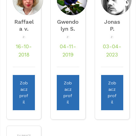
Raffael
Gwendo
Jonas
a v.
lyn S.
P.
Z:
Z:
Z:
16-10-
04-11-
03-04-
2018
2019
2023
Zob
Zob
Zob
acz
acz
acz
prof
prof
prof
il
il
il
TŁUMACZ