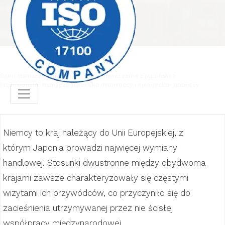
Biuro tłumaczeń
Profesjonalne tłumaczenia z japoński
Profesjonalni tłumacze japońsko-niemieccy i niemiecko-japońscy
Niemcy to kraj należący do Unii Europejskiej, z
którym Japonia prowadzi najwięcej wymiany
handlowej. Stosunki dwustronne między obydwoma
krajami zawsze charakteryzowały się częstymi
wizytami ich przywódców, co przyczyniło się do
zacieśnienia utrzymywanej przez nie ścisłej
współpracy międzynarodowej.