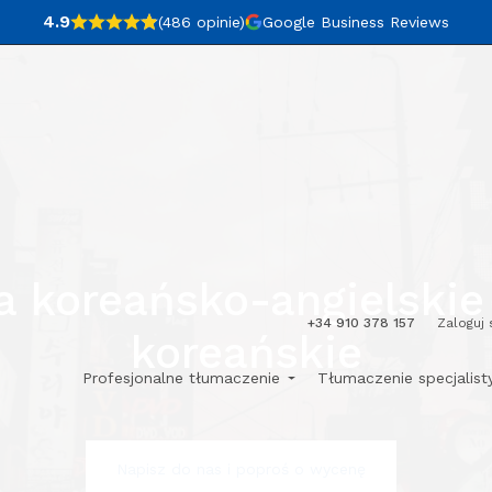
4.9
(486
opinie
)
Google Business Reviews
 koreańsko-angielskie 
+34 910 378 157
Zaloguj 
koreańskie
Profesjonalne tłumaczenie
Tłumaczenie specjalis
Napisz do nas i poproś o wycenę