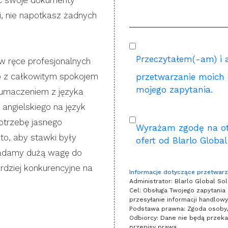
ąc swoje dokumenty
, nie napotkasz żadnych
Przeczytałem(-am) i 
 ręce profesjonalnych
o z całkowitym spokojem
przetwarzanie moich
mojego zapytania.
tłumaczeniem z języka
a angielskiego na język
potrzebę jasnego
Wyrażam zgodę na ot
o, aby stawki były
ofert od Blarlo Global
ładamy dużą wagę do
ardziej konkurencyjne na
Informacje dotyczące przetwar
Administrator: Blarlo Global Sol
Cel: Obsługa Twojego zapytania o
przesyłanie informacji handlowy
Podstawa prawna: Zgoda osoby, 
Odbiorcy: Dane nie będą przek
przepisy prawa.