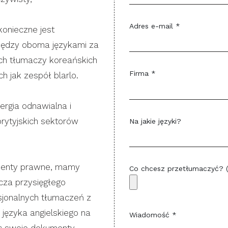
Adres e-mail *
konieczne jest
między oboma językami za
ch tłumaczy koreańskich
Firma *
ch jak zespół blarlo.
rgia odnawialna i
brytyjskich sektorów
Na jakie języki?
umenty prawne, mamy
Co chcesz przetłumaczyć? 
za przysięgłego
jonalnych tłumaczeń z
z języka angielskiego na
Wiadomość *