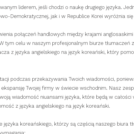
owanym liderem, jeśli chodzi o naukę drugiego języka. Je
o-Demokratycznej, jak i w Republice Korei wyróżnia się 
atwienia połączeń handlowych między krajami anglosaskimi
tym celu w naszym profesjonalnym biurze tłumaczeń z j
acza z języka angielskiego na język koreański, który po
retacji podczas przekazywania Twoich wiadomości, ponie
i ekspansję Twojej firmy w świecie wschodnim. Nasz zesp
Twoją wiadomość niuansami języka, które będą w całości
mość z języka angielskiego na język koreański.
e języka koreańskiego, którzy są częścią naszego biura t
 wymagania: