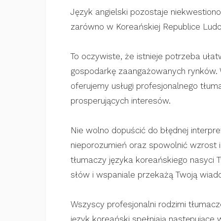
Język angielski pozostaje niekwestion
zarówno w Koreańskiej Republice Ludow
To oczywiste, że istnieje potrzeba uł
gospodarkę zaangażowanych rynków. W 
oferujemy usługi profesjonalnego tłum
prosperujących interesów.
Nie wolno dopuścić do błędnej interp
nieporozumień oraz spowolnić wzrost 
tłumaczy języka koreańskiego nasyci 
słów i wspaniale przekażą Twoją wiado
Wszyscy profesjonalni rodzimi tłumacz
język koreański spełniają następujące