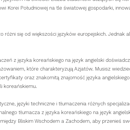
jowi Korei Południowej na tle światowej gospodarki, innow
 różni się od większości języków europejskich. Jednak al
czeń z języka koreańskiego na język angielski doświadc
ngażowaniem, które charakteryzują Azjatów. Musisz wiedzi
certyfikaty oraz znakomitą znajomość języka angielskiego
li koreańskiemu.
tyczne, języki techniczne i tłumaczenia różnych specjaliz
alnego tłumacza z języka koreańskiego na język angielski
 między Bliskim Wschodem a Zachodem, aby przenieś swó