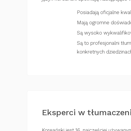
Posiadają oficjalne kw
Mają ogromne doświadc
Są wysoko wykwalifikowa
Są to profesjonalni tłu
konkretnych dziedzinac
Eksperci w tłumaczeni
Koreański jest 16. najczęściej używan