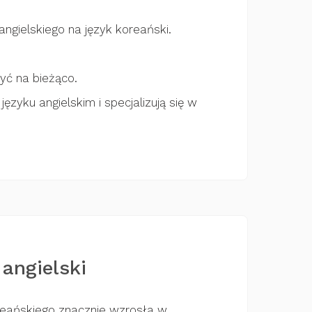
ngielskiego na język koreański.
yć na bieżąco.
zyku angielskim i specjalizują się w
angielski
oreańskiego znacznie wzrosła w