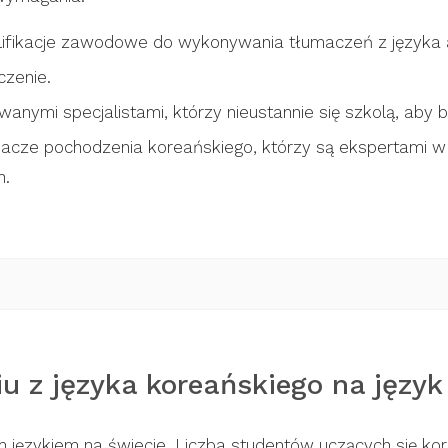
alifikacje zawodowe do wykonywania tłumaczeń z języka a
zenie.
nymi specjalistami, którzy nieustannie się szkolą, aby b
macze pochodzenia koreańskiego, którzy są ekspertami w ję
h.
u z języka koreańskiego na język 
ym językiem na świecie. Liczba studentów uczących się k