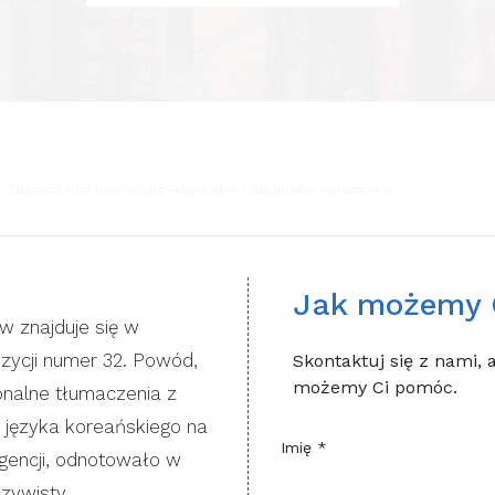
Tłumaczenia koreańsko-angielskie i angielsko-koreańskie
Jak możemy 
w znajduje się w
zycji numer 32. Powód,
Skontaktuj się z nami, 
możemy Ci pomóc.
onalne tłumaczenia z
 z języka koreańskiego na
Imię *
 agencji, odnotowało w
zywisty,