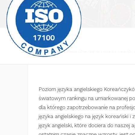
Biuro tłumaczeń
Profesjonalne tłumaczenia z koreański
Poziom języka angielskiego Koreańczykó
światowym rankingu na umiarkowanej po
dla którego zapotrzebowanie na profesj
języka angielskiego na język koreański i
język angielski, które dociera do naszej
ostatnim czasie znaczne wzrosty, jest oc