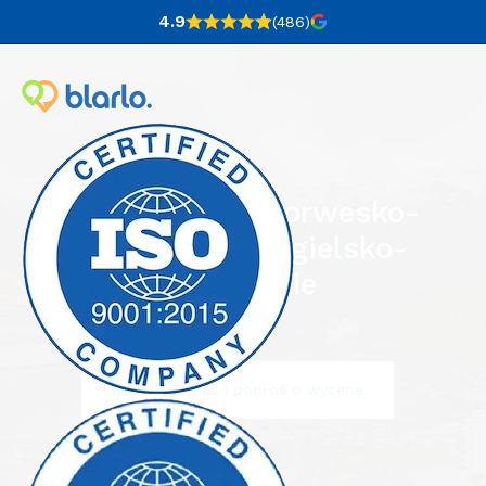
4.9
(486
)
Tłumaczenia norwesko-
angielskie i angielsko-
norweskie
Napisz do nas i poproś o wycenę