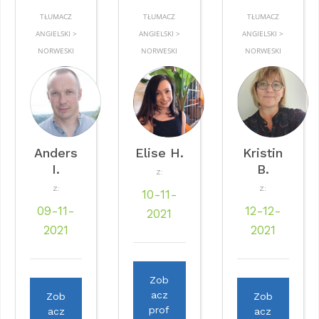
TŁUMACZ
TŁUMACZ
TŁUMACZ
ANGIELSKI >
ANGIELSKI >
ANGIELSKI >
NORWESKI
NORWESKI
NORWESKI
Anders
Elise H.
Kristin
I.
B.
Z:
Z:
Z:
10-11-
09-11-
12-12-
2021
2021
2021
Zob
acz
Zob
Zob
prof
acz
acz