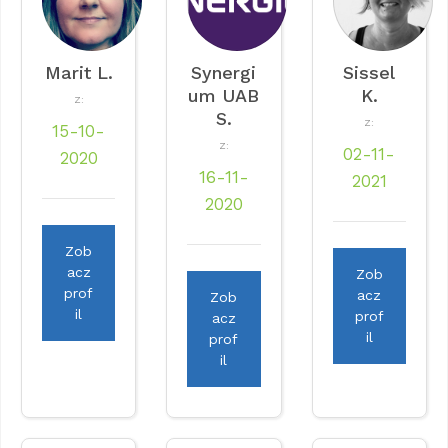
Marit L.
Synergi
Sissel
um UAB
K.
Z:
S.
Z:
15-10-
Z:
02-11-
2020
16-11-
2021
2020
Zob
acz
Zob
prof
acz
Zob
il
prof
acz
il
prof
il