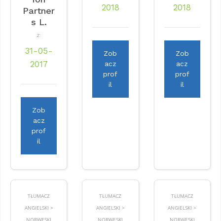
2018
2018
Partner
s L.
Z:
31-05-
Zob
Zob
2017
acz
acz
prof
prof
il
il
Zob
acz
prof
il
TŁUMACZ
TŁUMACZ
TŁUMACZ
ANGIELSKI >
ANGIELSKI >
ANGIELSKI >
NORWESKI
NORWESKI
NORWESKI