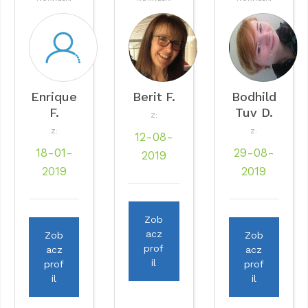
Enrique
Berit F.
Bodhild
F.
Tuv D.
Z:
Z:
Z:
12-08-
18-01-
29-08-
2019
2019
2019
Zob
acz
Zob
Zob
prof
acz
acz
il
prof
prof
il
il