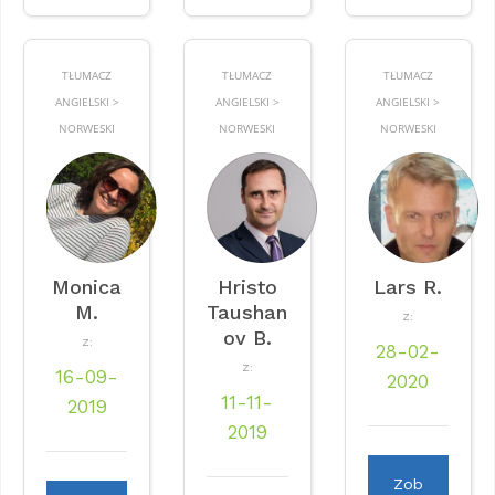
TŁUMACZ
TŁUMACZ
TŁUMACZ
ANGIELSKI >
ANGIELSKI >
ANGIELSKI >
NORWESKI
NORWESKI
NORWESKI
Monica
Hristo
Lars R.
M.
Taushan
Z:
ov B.
Z:
28-02-
Z:
16-09-
2020
11-11-
2019
2019
Zob