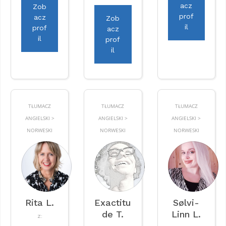
acz
Zob
prof
acz
Zob
il
prof
acz
il
prof
il
TŁUMACZ
TŁUMACZ
TŁUMACZ
ANGIELSKI >
ANGIELSKI >
ANGIELSKI >
NORWESKI
NORWESKI
NORWESKI
Rita L.
Exactitu
Sølvi-
de T.
Linn L.
Z: