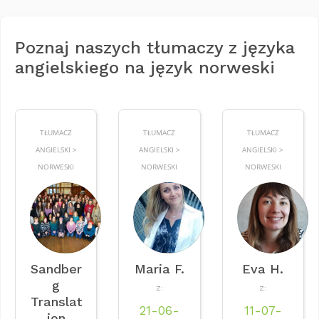
Poznaj naszych tłumaczy z języka
angielskiego na język norweski
TŁUMACZ
TŁUMACZ
TŁUMACZ
ANGIELSKI >
ANGIELSKI >
ANGIELSKI >
NORWESKI
NORWESKI
NORWESKI
Sandber
Maria F.
Eva H.
g
Z:
Z:
Translat
21-06-
11-07-
ion