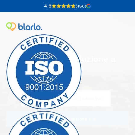
4.9
(486
)
Agenzia di traduzione a
Monaco
Scrivici e richiedi il tuo preventivo
Ordina una traduzione ora