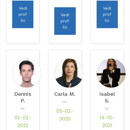
Vedi
Vedi
prof
prof
Vedi
ilo
ilo
prof
ilo
Dennis
Carla M.
Isabel
P.
S.
Da:
Da:
Da:
05-02-
02-02-
14-10-
2020
2022
2021