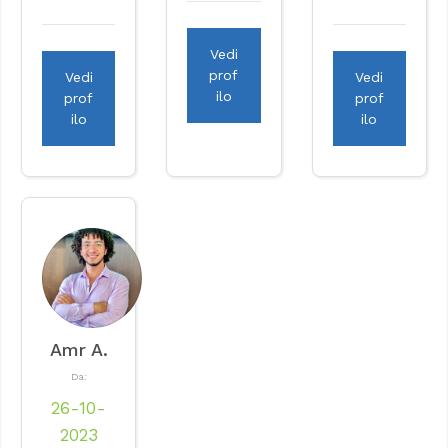
Vedi
prof
Vedi
Vedi
ilo
prof
prof
ilo
ilo
Amr A.
Da:
26-10-
2023