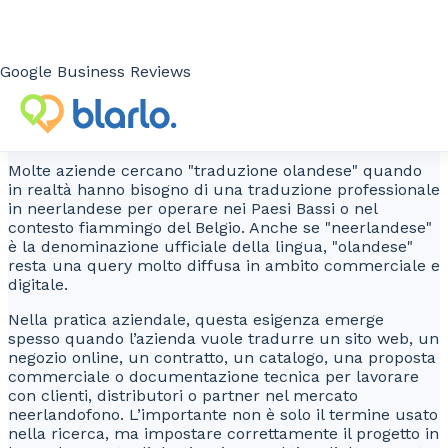
Traduzione in olandese per aziende
Traduzione in olandese per aziende:
Google Business Reviews
quando si usa questo termine e
come lavorare correttamente
Molte aziende cercano "traduzione olandese" quando
in realtà hanno bisogno di una traduzione professionale
in neerlandese per operare nei Paesi Bassi o nel
contesto fiammingo del Belgio. Anche se "neerlandese"
è la denominazione ufficiale della lingua, "olandese"
resta una query molto diffusa in ambito commerciale e
digitale.
Nella pratica aziendale, questa esigenza emerge
spesso quando l’azienda vuole tradurre un sito web, un
negozio online, un contratto, un catalogo, una proposta
commerciale o documentazione tecnica per lavorare
con clienti, distributori o partner nel mercato
neerlandofono. L’importante non è solo il termine usato
nella ricerca, ma impostare correttamente il progetto in