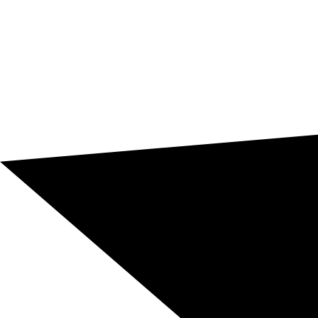
E-commerce e canale digitale
Siti web, landing page, categorie, schede prodotto e
comunicazioni automatiche devono suonare naturali
ed essere orientati alla conversione.