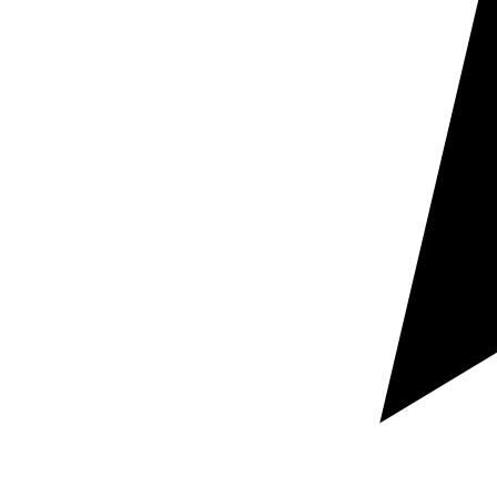
Tradurre in neerlandese aiuta a presentare meglio
prodotti, servizi e materiali commerciali in mercati in
cui la prossimità linguistica genera fiducia.