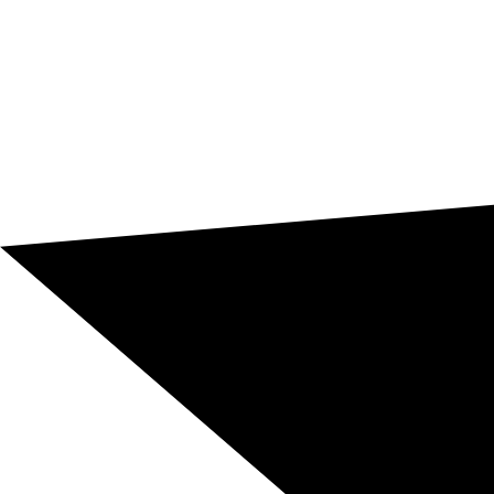
commerciali e offerte da Blarlo Global Solutions SL.
Richiedi un preventivo adesso
+850
Combinazioni linguistiche disponibili
+10.000
Traduttori professionisti madrelingua certificati
+165
Nazionalità dei nostri traduttori professionisti
+3.000
Clienti in tutti i continenti
+200.000.000