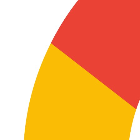
molte referenze o aggiornamenti frequenti.
Volume commerciale
Documentazione aziendale
Comunicazioni interne, procedure, documentazione
operativa, report, presentazioni, policy interne e
materiali ad uso aziendale.
Uso interno
Tecnico e industriale
Manuali, schede tecniche, istruzioni, documentazione
di prodotto, manutenzione, processi, materiali tecnici e
documentazione ricorrente.
Documentazione tecnica