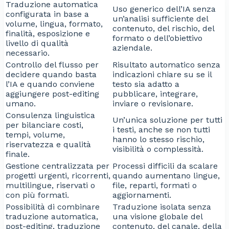
Traduzione automatica
Uso generico dell’IA senza
configurata in base a
un’analisi sufficiente del
volume, lingua, formato,
contenuto, del rischio, del
finalità, esposizione e
formato o dell’obiettivo
livello di qualità
aziendale.
necessario.
Controllo del flusso per
Risultato automatico senza
decidere quando basta
indicazioni chiare su se il
l’IA e quando conviene
testo sia adatto a
aggiungere post-editing
pubblicare, integrare,
umano.
inviare o revisionare.
Consulenza linguistica
Un’unica soluzione per tutti
per bilanciare costi,
i testi, anche se non tutti
tempi, volume,
hanno lo stesso rischio,
riservatezza e qualità
visibilità o complessità.
finale.
Gestione centralizzata per
Processi difficili da scalare
progetti urgenti, ricorrenti,
quando aumentano lingue,
multilingue, riservati o
file, reparti, formati o
con più formati.
aggiornamenti.
Possibilità di combinare
Traduzione isolata senza
traduzione automatica,
una visione globale del
post-editing, traduzione
contenuto, del canale, della