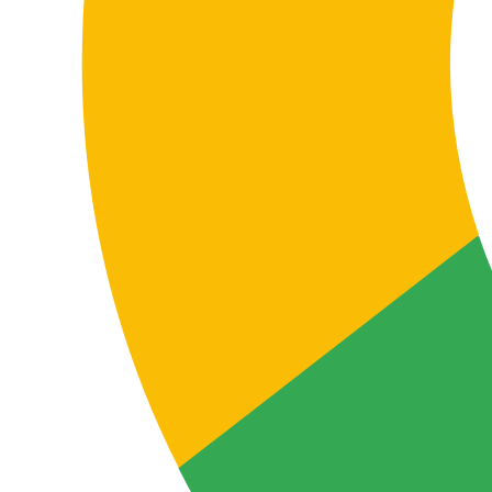
Marketing operativo
Newsletter, contenuti informativi, materiali di supporto,
messaggi ripetitivi e testi che richiedono rapidità più
che un adattamento creativo avanzato.
Rapidità multilingue
Software e SaaS
Interfacce, stringhe, documentazione di prodotto, help
center, onboarding, messaggi funzionali, knowledge
base e contenuti di supporto all’utente.
Localizzazione rapida