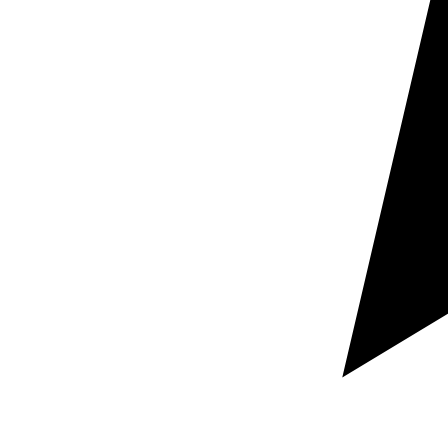
Richiedi un preventivo
Risposta rapida
Documenti riservati
Dicci quale documento devi tradurre, in quali lingue e
per quando ti serve.