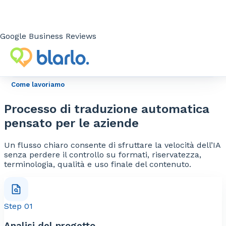
Formazione e risorse umane
Corsi interni, manuali, policy, onboarding, materiali
Google Business Reviews
formativi, comunicazioni interne e documentazione
per team multilingue.
Scalabilità interna
Come lavoriamo
Processo di traduzione automatica
pensato per le aziende
Un flusso chiaro consente di sfruttare la velocità dell’IA
senza perdere il controllo su formati, riservatezza,
terminologia, qualità e uso finale del contenuto.
Step 01
Analisi del progetto