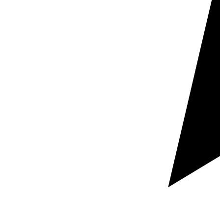
Certificazioni ISO 9001 e 17100
Servizio specializzato
Servizio di traduzione automatica
aziendale per scalare contenuti
multilingue
La traduzione automatica aziendale consente di