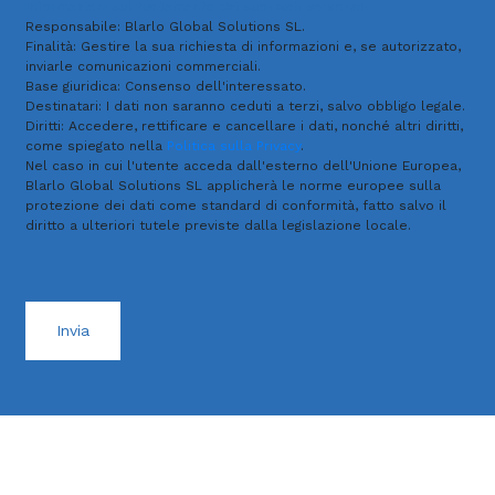
Informazioni sul trattamento dei suoi dati personali
Responsabile: Blarlo Global Solutions SL.
Finalità: Gestire la sua richiesta di informazioni e, se autorizzato,
inviarle comunicazioni commerciali.
Base giuridica: Consenso dell'interessato.
Destinatari: I dati non saranno ceduti a terzi, salvo obbligo legale.
Diritti: Accedere, rettificare e cancellare i dati, nonché altri diritti,
come spiegato nella
Politica sulla Privacy
.
Nel caso in cui l'utente acceda dall'esterno dell'Unione Europea,
Blarlo Global Solutions SL applicherà le norme europee sulla
protezione dei dati come standard di conformità, fatto salvo il
diritto a ulteriori tutele previste dalla legislazione locale.
Invia