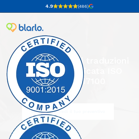
4.9
(486
)
Blarlo: Agenzia di traduzioni
in Spagna certificata ISO
9001 e ISO 17100
Scrivici e richiedi il tuo preventivo