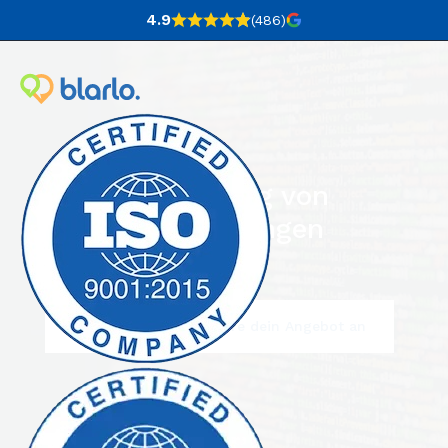
4.9
(486
)
Einbindung von
Übersetzungen
Schreib uns und fordere dein Angebot an