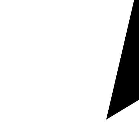
Markenimage
Eine professionelle Übersetzung reduziert Reibung
und stärkt die Qualitätswahrnehmung des
Unternehmens bei Kunden, Partnern und
Distributoren.
Sprache und Markt