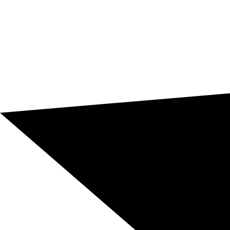
Übersetzung mit Human Post-Editing – ab 0,06 €/Wort,
nach ISO 9001 und ISO 17100 und mit
Integrationsmöglichkeiten per API oder CMS-
Connectoren.
Übersetzungsangebot anfordern