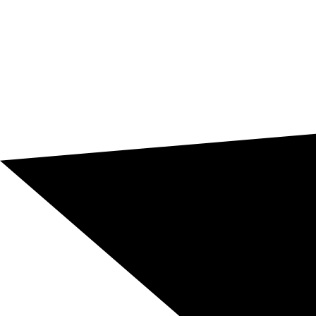
Internationale Abläufe
Handbücher, technische Datenblätter, Verfahren und
operative Dokumentation brauchen echte Klarheit,
damit sie vor Ort korrekt funktionieren.