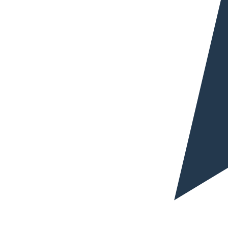
Branchenspezialisierung
Technische, juristische, kommerzielle, digitale oder
Software-Übersetzungen erfordern unterschiedliche
Profile. Spezialisierung erhöht Präzision und den
praktischen Nutzen der Inhalte.
Terminologische Konsistenz
Im Unternehmensumfeld ist es entscheidend,
Konsistenz zwischen Dokumenten, Versionen,
Abteilungen, Katalogen und
Kommunikationsmaterialien zu wahren.
Marktanpassung