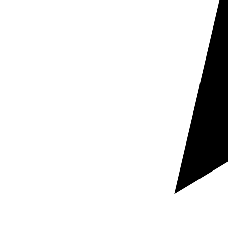
Vertrieb und Expansion
Eine Übersetzung ins Griechische hilft, Produkte,
Dienstleistungen und Vertriebsunterlagen in Märkten
zu präsentieren, in denen sprachliche Nähe Vertrauen