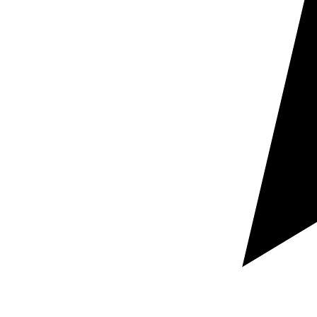
Unverbindliches Angebot anfordern
Schnelle Rückmeldung
Vertrauliche Dokumente
Teilen Sie uns mit, welches Dokument Sie übersetzen
lassen möchten, in welche Sprachen und bis wann Sie
es benötigen.