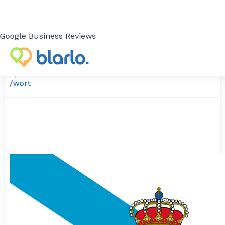
0,06€
Google Business Reviews
0,03€
/wort
/wort
0,10€
/wort