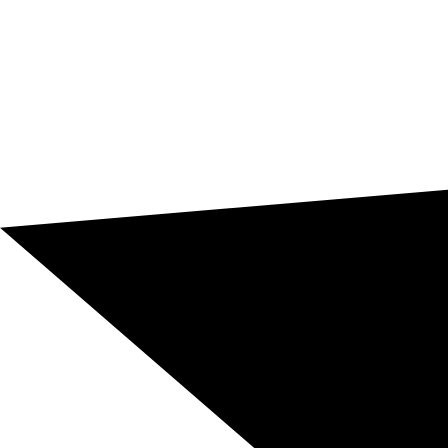
Meetings, Videos, Kataloge und Corporate-Materialien.
Terminologische Kontinuität, damit Marke,
Dokumentation und Vertriebsbotschaften nicht je
Sprache den Kurs wechseln.