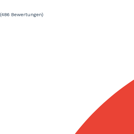
(486
Bewertungen
)
Übersetzung ins Portugiesische
0,06€
0,03€
/wort
/wort
0,10€
/wort
Übersetzung ins Italienische