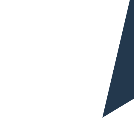
0,06€
0,03€
/wort
/wort
0,10€
/wort
Übersetzung ins Französische
0,06€
0,03€
/wort
/wort
0,10€
/wort