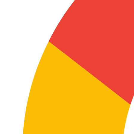
0,06€
0,03€
/wort
/wort
0,10€
/wort
Übersetzung ins Spanische
0,06€
0,03€
/wort