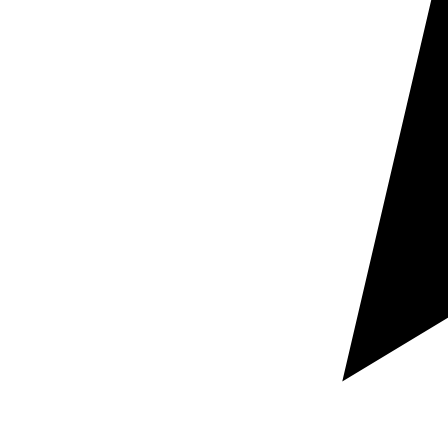
Zertifiziert nach ISO 9001 und ISO 17100
Was blarlo macht
Wir machen aus Ihren Inhalten
Kommunikation, die in jedem Markt