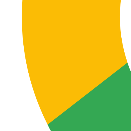
/wort
0,10€
/wort