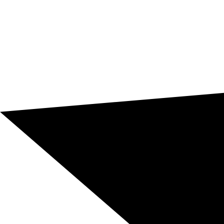
akzeptiere die Verarbeitung meiner
personenbezogenen Daten zur Bearbeitung meiner
Anfrage.
Ich akzeptiere den Erhalt von
kommerziellen Informationen und Angeboten von
Blarlo Global Solutions SL.
Jetzt Angebot anfordern
+850
Verfügbare Sprachkombinationen für Ihre Übersetzung
+10.000
Zertifizierte muttersprachliche Fachübersetzer
+165
Nationalitäten unserer Fachübersetzer
+3.000
Kunden auf allen Kontinenten