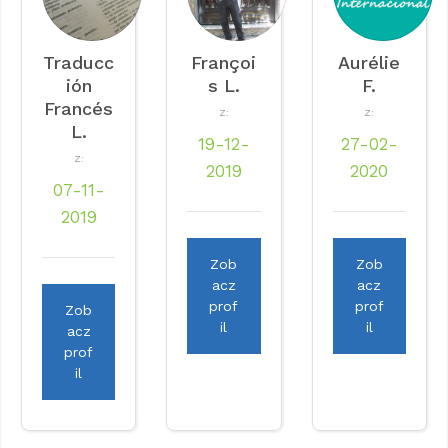
Traducc
Françoi
Aurélie
ión
s L.
F.
Francés
Z:
Z:
L.
19-12-
27-02-
Z:
2019
2020
07-11-
2019
Zob
Zob
acz
acz
prof
prof
Zob
il
il
acz
prof
il