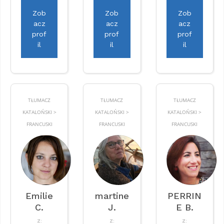
Zob
Zob
Zob
acz
acz
acz
prof
prof
prof
il
il
il
TŁUMACZ
TŁUMACZ
TŁUMACZ
KATALOŃSKI >
KATALOŃSKI >
KATALOŃSKI >
FRANCUSKI
FRANCUSKI
FRANCUSKI
Emilie
martine
PERRIN
C.
J.
E B.
Z:
Z:
Z: