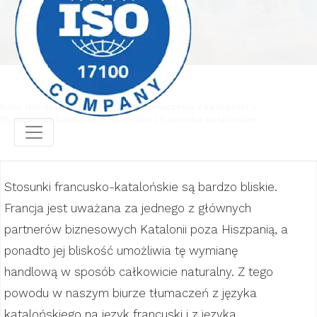
Biuro tłumaczeń
Profesjonalne tłumaczenia z kataloński
Tłumaczenia katalońsko-francuskie i francusko-katalońskie
Stosunki francusko-katalońskie są bardzo bliskie.
Francja jest uważana za jednego z głównych
partnerów biznesowych Katalonii poza Hiszpanią, a
ponadto jej bliskość umożliwia tę wymianę
handlową w sposób całkowicie naturalny. Z tego
powodu w naszym biurze tłumaczeń z języka
katalońskiego na język francuski i z języka