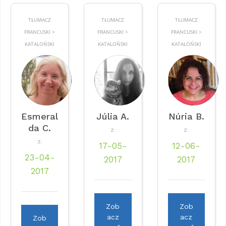
TŁUMACZ
TŁUMACZ
TŁUMACZ
FRANCUSKI >
FRANCUSKI >
FRANCUSKI >
KATALOŃSKI
KATALOŃSKI
KATALOŃSKI
Esmeral
Júlia A.
Núria B.
da C.
Z:
Z:
Z:
17-05-
12-06-
23-04-
2017
2017
2017
Zob
Zob
acz
acz
Zob