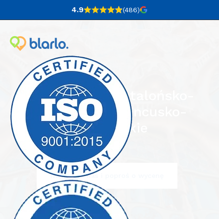
4.9
(486
)
Tłumaczenia katalońsko-
francuskie i francusko-
katalońskie
Napisz do nas i poproś o wycenę