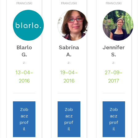
FRANCUSKI
FRANCUSKI
FRANCUSKI
Blarlo
Sabrina
Jennifer
G.
A.
S.
Z:
Z:
Z:
13-04-
19-04-
27-09-
2016
2016
2017
Zob
Zob
Zob
acz
acz
acz
prof
prof
prof
il
il
il