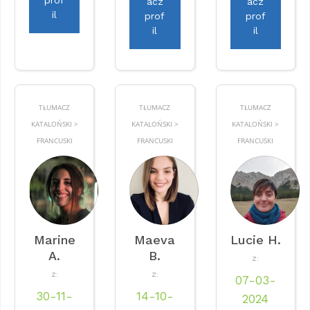
acz
acz
il
prof
prof
il
il
TŁUMACZ
TŁUMACZ
TŁUMACZ
KATALOŃSKI >
KATALOŃSKI >
KATALOŃSKI >
FRANCUSKI
FRANCUSKI
FRANCUSKI
Marine
Maeva
Lucie H.
A.
B.
Z:
Z:
Z:
07-03-
30-11-
14-10-
2024