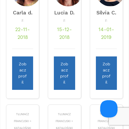
Carla d.
Lucia D.
Sílvia C.
Z:
Z:
Z:
22-11-
15-12-
14-01-
2018
2018
2019
Zob
Zob
Zob
acz
acz
acz
prof
prof
prof
il
il
il
TŁUMACZ
TŁUMACZ
TŁUMACZ
FRANCUSKI >
FRANCUSKI >
FRANCUSKI >
KATALOŃSKI
KATALOŃSKI
KATALOŃSKI