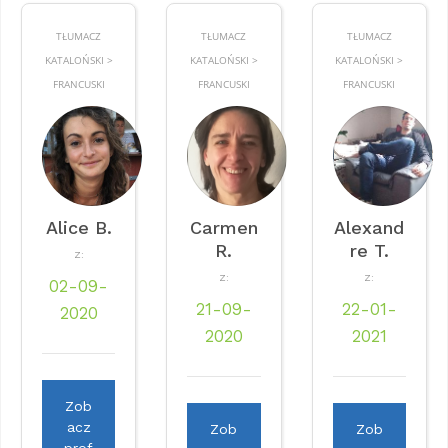
TŁUMACZ
TŁUMACZ
TŁUMACZ
KATALOŃSKI >
KATALOŃSKI >
KATALOŃSKI >
FRANCUSKI
FRANCUSKI
FRANCUSKI
Alice B.
Carmen
Alexand
R.
re T.
Z:
Z:
Z:
02-09-
21-09-
22-01-
2020
2020
2021
Zob
acz
Zob
Zob
prof