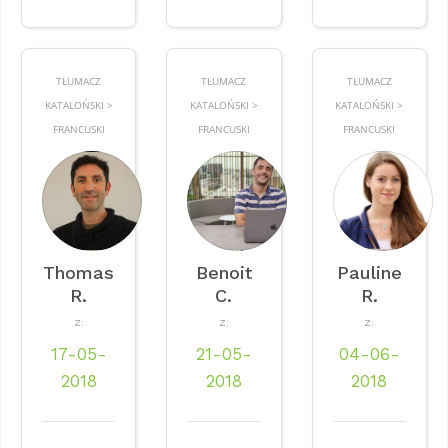
TŁUMACZ
TŁUMACZ
TŁUMACZ
KATALOŃSKI >
KATALOŃSKI >
KATALOŃSKI >
FRANCUSKI
FRANCUSKI
FRANCUSKI
Thomas
Benoit
Pauline
R.
C.
R.
Z:
Z:
Z:
17-05-
21-05-
04-06-
2018
2018
2018