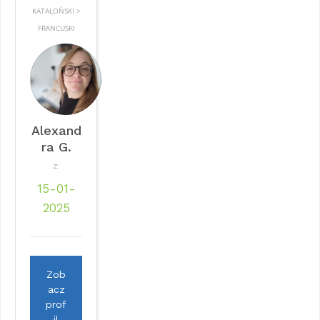
KATALOŃSKI >
FRANCUSKI
Alexand
ra G.
Z:
15-01-
2025
Zob
acz
prof
il