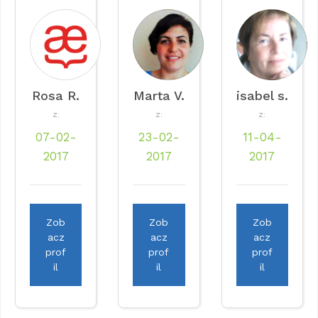
Rosa R.
Marta V.
isabel s.
Z:
Z:
Z:
07-02-
23-02-
11-04-
2017
2017
2017
Zob
Zob
Zob
acz
acz
acz
prof
prof
prof
il
il
il