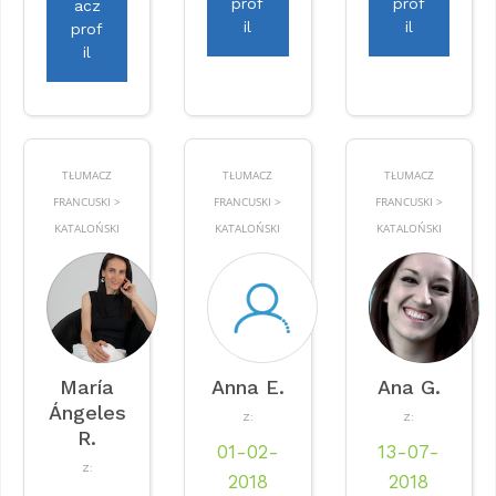
prof
prof
acz
il
il
prof
il
TŁUMACZ
TŁUMACZ
TŁUMACZ
FRANCUSKI >
FRANCUSKI >
FRANCUSKI >
KATALOŃSKI
KATALOŃSKI
KATALOŃSKI
María
Anna E.
Ana G.
Ángeles
Z:
Z:
R.
01-02-
13-07-
Z:
2018
2018