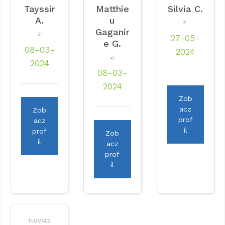
Tayssir
Matthie
Silvia C.
A.
u
Z:
Gaganir
Z:
27-05-
e G.
08-03-
2024
Z:
2024
08-03-
2024
Zob
acz
Zob
prof
acz
il
prof
Zob
il
acz
prof
il
TŁUMACZ