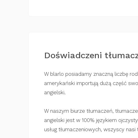
Doświadczeni tłumacze
W blarlo posiadamy znaczną liczbę rodz
amerykański importują dużą część swoi
angielski.
W naszym biurze tłumaczeń, tłumaczen
angielski jest w 100% językiem ojczys
usług tłumaczeniowych, wszyscy nasi t