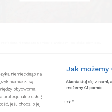
Profesjonalni tłumacze niemiecko-angielscy i angielsko-niemieccy
Jak możemy 
ęzyka niemieckiego na
język niemiecki są
Skontaktuj się z nami, 
możemy Ci pomóc.
 między obydwoma
 ​​profesjonalne usługi
Imię *
ć, jeśli chodzi o jej