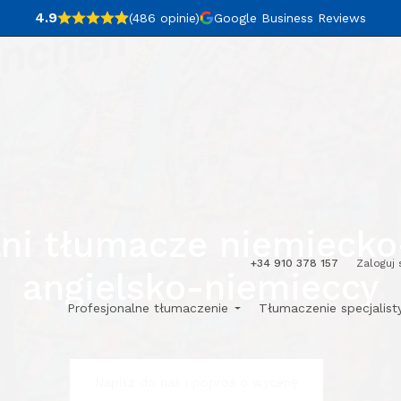
4.9
(486
opinie
)
Google Business Reviews
lni tłumacze niemiecko-
+34 910 378 157
Zaloguj 
angielsko-niemieccy
Profesjonalne tłumaczenie
Tłumaczenie specjalis
Napisz do nas i poproś o wycenę