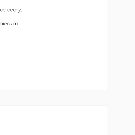
ące cechy:
mieckim.