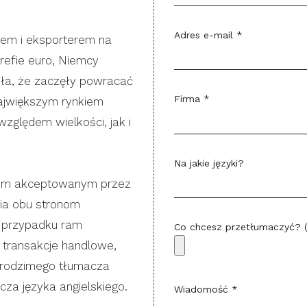
Adres e-mail *
rem i eksporterem na
refie euro, Niemcy
ła, że ​zaczęły powracać
Firma *
największym rynkiem
ględem wielkości, jak i
Na jakie języki?
ykiem akceptowanym przez
ia obu stronom
 przypadku ram
Co chcesz przetłumaczyć? 
ą transakcje handlowe,
 rodzimego tłumacza
cza języka angielskiego.
Wiadomość *