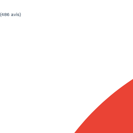
digital le plus adapté à la Finlande et à ses usages
réels.
(486
avis
)
Si votre entreprise doit traduire en finnois une
documentation sensible ou stratégique, il est
recommandé de travailler avec un traducteur
professionnel adapté au type de contenu, au secteur et
à l’objectif du projet.
Demander un devis de traduction