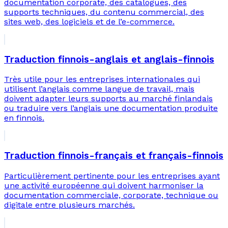
documentation corporate, des catalogues, des
supports techniques, du contenu commercial, des
sites web, des logiciels et de l’e-commerce.
Traduction finnois-anglais et anglais-finnois
Très utile pour les entreprises internationales qui
utilisent l’anglais comme langue de travail, mais
doivent adapter leurs supports au marché finlandais
ou traduire vers l’anglais une documentation produite
en finnois.
Traduction finnois-français et français-finnois
Particulièrement pertinente pour les entreprises ayant
une activité européenne qui doivent harmoniser la
documentation commerciale, corporate, technique ou
digitale entre plusieurs marchés.