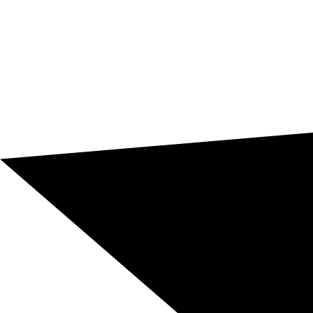
Manuels, fiches techniques, procédures, logiciels et
documentation opérationnelle doivent être réellement
clairs pour fonctionner correctement sur place.