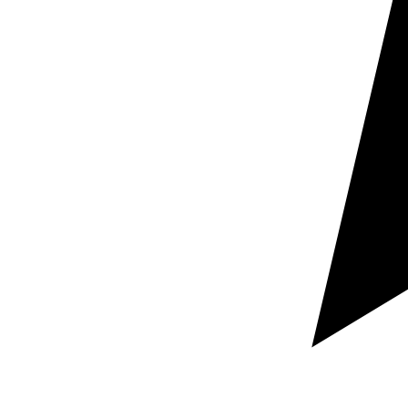
Ventes et expansion
Traduire en finnois aide à mieux présenter produits,
services et propositions commerciales sur un marché
où la proximité linguistique renforce la confiance et la
conversion.