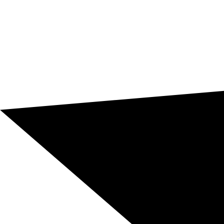
et les supports corporate, avec des tarifs à partir de
0,06 €/mot, les normes ISO 9001 et ISO 17100, et des
options d’intégration via API ou connecteurs CMS.
Demander un devis de traduction