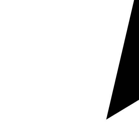
Image de marque
Une traduction professionnelle en finnois réduit les
frictions, renforce la perception de qualité et transmet
une image plus solide auprès des clients, distributeurs
et partenaires.
Langue et marché
Finnois, finlandais et suédois en