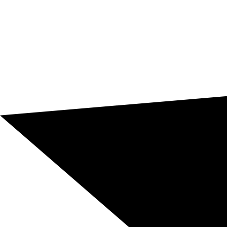
cohérence entre les langues et de faciliter une
expérience d’apprentissage efficace, scalable et alignée
sur les enjeux business.