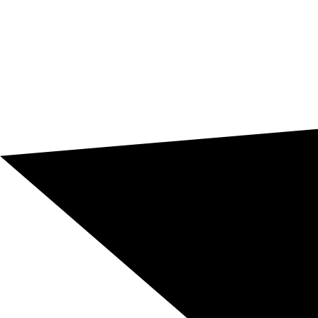
normes ISO 9001 et ISO 17100. Nous proposons une
traduction professionnelle à partir de 0,06 €/mot, avec
des processus sécurisés, évolutifs et orientés vers
l’adoption mondiale de l’apprentissage.
Écrivez-nous et demandez votre devis