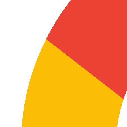
Traducteurs e-learning spécialisés
Nous confions chaque projet à des profils
expérimentés en formation corporate, éducation
digitale, UX d’apprentissage, conformité, logiciel,
produit, santé, industrie ou retail selon la thématique