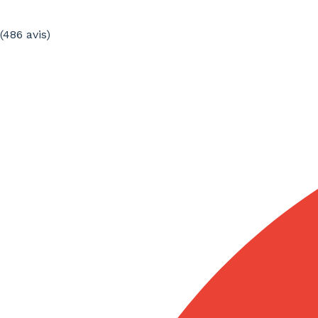
(486
avis
)
Pourquoi faire confiance à blarlo