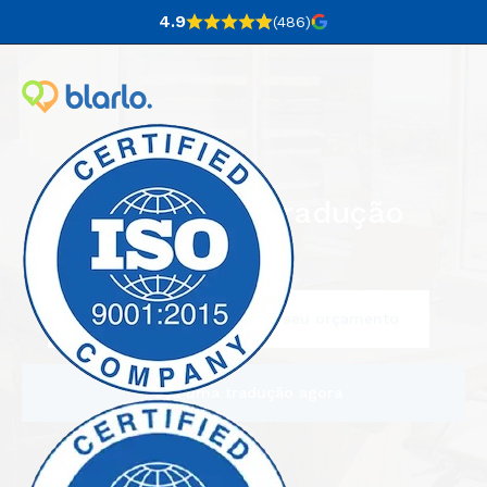
4.9
(486
)
Empresa de tradução
Escreva para nós e peça o seu orçamento
Peça uma tradução agora