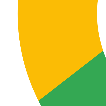
canal, o público-alvo e o ambiente real de utilização
para melhorar a clareza, a naturalidade e a eficácia
comercial.
Se a sua empresa precisa traduzir documentação
sensível ou estratégica para catalão, convém trabalhar
com um perfil profissional ajustado ao tipo de
conteúdo, ao setor e ao objetivo real do projeto.
Peça o seu orçamento de tradução