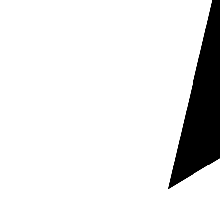
Operação e documentação
Contratos, manuais, políticas internas e documentação
operacional precisam de clareza real para funcionar
corretamente e evitar ambiguidades.