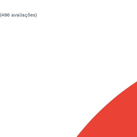
(486
avaliações
)
Tradutor nativo de catalão
Trabalhar para o idioma nativo ajuda a obter textos
mais naturais, claros e alinhados com as expectativas
do destinatário e do contexto de utilização.