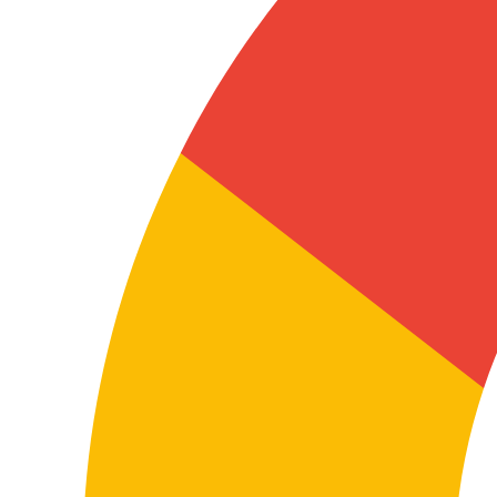
Especialização setorial
Uma tradução técnica, jurídica, comercial ou digital
não exige o mesmo perfil. A especialização melhora a
precisão e a utilidade real do conteúdo.
Coerência terminológica
Em ambientes empresariais, é fundamental manter
consistência entre documentos, versões,
departamentos e materiais de comunicação.
Adaptação ao contexto
Em alguns projetos, convém orientar a tradução para o