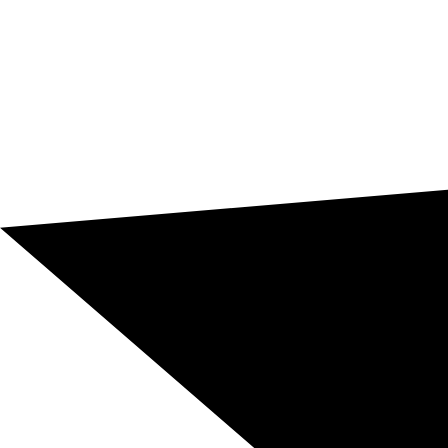
catalão
Uma tradução profissional permite comunicar com
maior proximidade, melhorar a conversão de
conteúdos digitais, evitar erros em documentação
sensível e reforçar a imagem de uma empresa sólida,
preparada localmente e bem gerida.