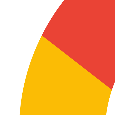
Dans ce type de supports, la précision n’est pas
seulement une question de style : c’est une nécessité
pour sécuriser l’usage du texte et minimiser les
risques d’interprétation.
Traduire des manuels ou de la documentation
technique
Dans ces cas, la précision terminologique est
essentielle pour que le contenu soit utile aux
utilisateurs, équipes techniques, distributeurs,
installateurs ou services internes.
Une traduction technique bien réalisée aide à éviter les
erreurs d’utilisation, à améliorer la compréhension du
produit et à renforcer la fiabilité documentaire dans
les deux langues.