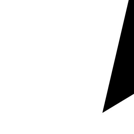
Demandez votre devis
Réponse rapide
Documents confidentiels
Dites-nous quel document vous souhaitez traduire,
dans quelles langues et pour quand vous en avez
besoin.