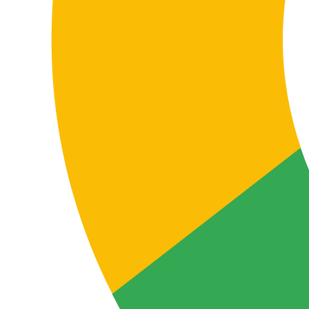
Coordonner des équipes, partenaires ou
filiales
De nombreuses entreprises utilisent l’anglais comme
langue opérationnelle et le danois comme langue de
marché ou de contexte local. La traduction entre ces
deux langues facilite une circulation cohérente de
l’information entre départements, sites, collaborateurs,
fournisseurs et partenaires.
Cela concerne les présentations, procédures,
onboarding, reporting, supports internes et
documentation partagée entre équipes internationales.
Localiser du contenu digital et de support
FAQ, centres d’aide, bases de connaissances, emails de
service client et documentation de support nécessitent
une traduction claire, fonctionnelle et naturelle pour
que l’utilisateur final comprenne le service et puisse