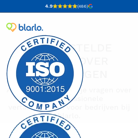
4.9
(486
)
VEELGESTELDE
VRAGEN OVER
VERTALINGEN
Alle antwoorden op je vragen over
onze professionele
vertaaldiensten voor bedrijven bij
blarlo.