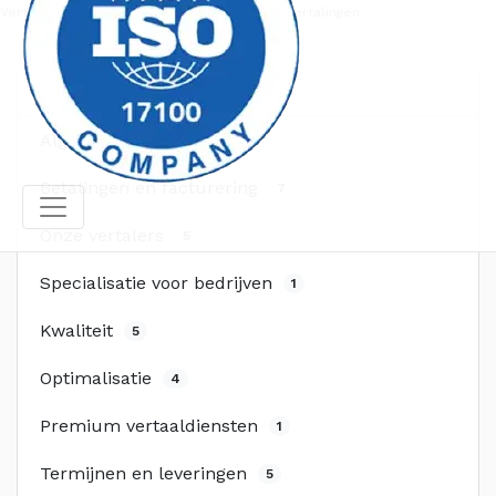
Vertaalbureau
Veelgestelde vragen over vertalingen
Categorieën
Algemeen
9
Betalingen en facturering
7
Onze vertalers
5
Specialisatie voor bedrijven
1
Kwaliteit
5
Optimalisatie
4
Premium vertaaldiensten
1
Termijnen en leveringen
5