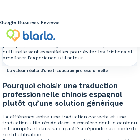
FAQ, bases de connaissances, centres d’aide, e-mails
du service client, documentation de support et
communications après-vente nécessitent une
traduction claire et fonctionnelle pour que l’utilisateur
Google Business Reviews
final comprenne le service et puisse l’utiliser
correctement.
Dans la combinaison chinois-espagnol, la clarté
pratique, la terminologie correcte et l’adaptation
culturelle sont essentielles pour éviter les frictions et
améliorer l’expérience utilisateur.
La valeur réelle d’une traduction professionnelle
Pourquoi choisir une traduction
professionnelle chinois espagnol
plutôt qu’une solution générique
La différence entre une traduction correcte et une
traduction utile réside dans la manière dont le contenu
est compris et dans sa capacité à répondre au contexte
réel d’utilisation.