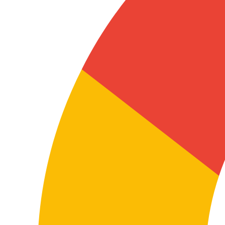
Vendre sur le marché chinois
Traduire de l’espagnol vers le chinois le site web, l’e-
commerce, les catalogues ou les supports
commerciaux améliore la compréhension du message,
la confiance et la conversion sur le marché cible.
Dans ces projets, le contenu doit sonner naturel, clair
et professionnel pour le public chinois, et non
simplement « traduit ». L’adaptation culturelle et
commerciale est déterminante pour que la proposition
de valeur fonctionne.
Traduire des contrats et de la documentation
formelle
Lorsque le contenu a des implications juridiques ou
contractuelles, il est préférable de recourir à une