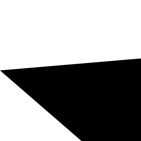
Que souhaitez-vous traduire ?
(Max. 20Mb)
J'ai lu et j'accepte la
Politique de Confidentialité
et
le traitement de mes données personnelles pour gérer
ma demande.
J'accepte de recevoir des
informations commerciales et des offres de Blarlo
Global Solutions SL.
Demander un devis maintenant
Traduction chinois → espagnol
Traduction espagnol → chinois
Relecture professionnelle incluse
Devis rapide pour entreprises