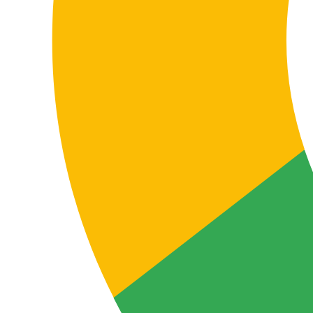
traduction professionnelle afin de réduire les
ambiguïtés et les erreurs d’interprétation.
Dans ce type de textes, la précision n’est pas un plus :
c’est une nécessité pour protéger l’usage correct du
document, faciliter la négociation et réduire les
risques dans la communication entre les parties.
Traduire des manuels et de la documentation
technique
Dans ces cas, la précision terminologique est
essentielle pour que le contenu soit utile aux
utilisateurs, à la production, à l’ingénierie, à la qualité,
à la logistique, aux distributeurs ou aux équipes
internes.
Une traduction technique bien réalisée aide à
minimiser les erreurs, améliorer la compréhension du
produit, réduire les incidents et renforcer la fiabilité de
la documentation dans les deux langues.