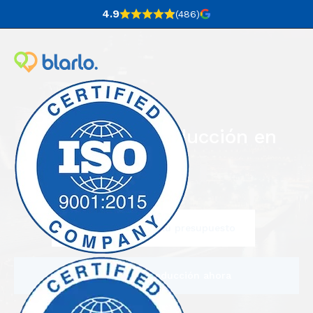
4.9
(486
)
Agencia de traducción en
Bilbao
Escríbenos y pide tu presupuesto
Encarga una traducción ahora