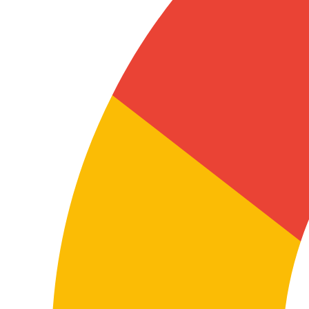
Proceso de calidad certificado
La certificación ISO 9001 e ISO 17100 refuerza un
proceso estructurado, trazable y orientado a la
coherencia terminológica, la revisión independiente y la
mejora continua del servicio de traducción publicitaria.