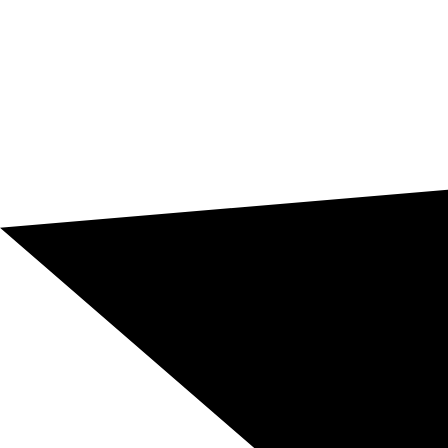
Riesgos de una mala traducción
publicitaria
En publicidad una traducción literal puede reducir
clics, debilitar la marca o hacer que el mensaje pierda
fuerza. Por eso la traducción publicitaria exige
adaptación cultural, criterio creativo y revisión
profesional.
Pérdida de impacto comercial