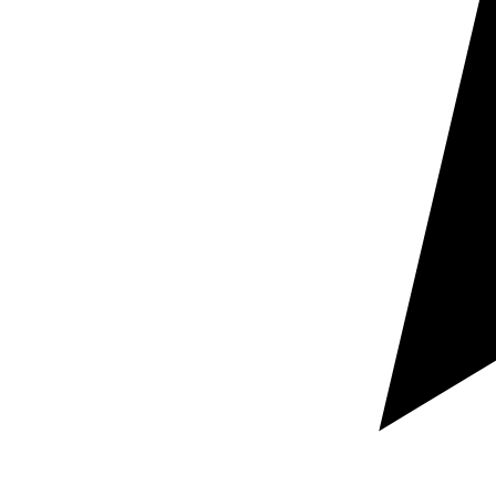
No todos los textos requieren el mismo perfil. Un
contrato necesita rigor jurídico. Un manual técnico
exige claridad funcional. Una ficha de producto debe
ser precisa y vender bien. Una web comercial tiene que
sonar natural y mantener intención SEO. Por eso
asignamos traductores nativos italianos especializados
según el tipo de documento, la finalidad del contenido
y el contexto real de uso.