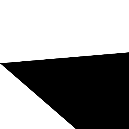
y opciones de integración por API o conectores CMS
para proyectos recurrentes.
Escríbenos y pide tu presupuesto