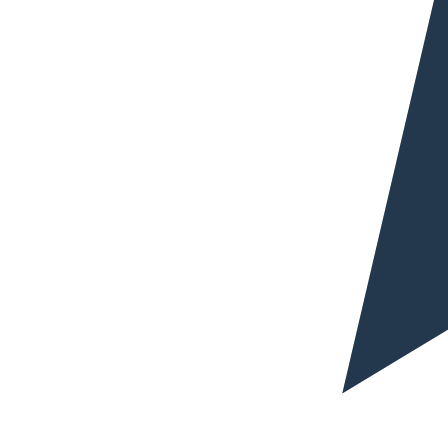
Adaptación al mercado
En web, ecommerce y materiales comerciales
adaptamos el texto al contexto real de compra,
búsqueda, uso y comunicación en Italia.
Si tu empresa necesita traducir documentación
sensible, comercial o estratégica al italiano, conviene
trabajar con un perfil profesional adaptado al sector, al
tipo de contenido y al objetivo real del proyecto.
Escríbenos y pide tu presupuesto