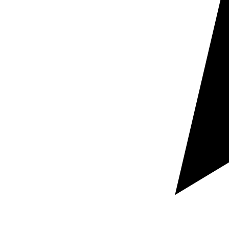
Ventas y expansión
Traducir al italiano facilita la entrada en mercado,
mejora la presentación comercial y ayuda a vender con
más confianza ante clientes, distribuidores y partners.