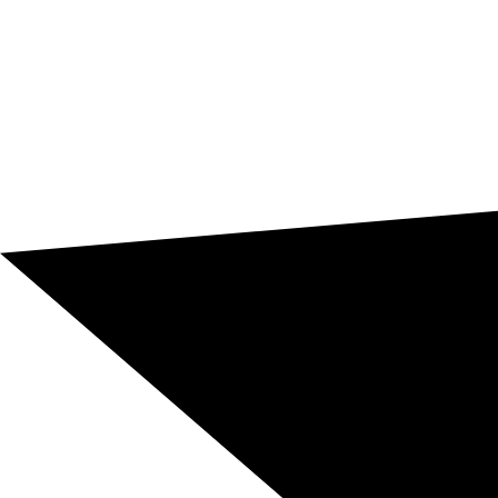
Web, ecommerce y canal digital
Webs, landings, fichas de producto, categorías,
interfaces y emails automáticos deben sonar naturales