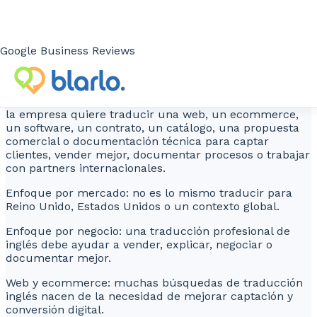
genérica, pero un proyecto bien resuelto requiere
bastante más que traducir texto. Hay que definir el
mercado de destino, la variante de inglés, el tipo de
documento, el nivel de especialización y el objetivo del
Google Business Reviews
contenido para que la traducción realmente funcione
en negocio.
En la práctica, esta necesidad suele aparecer cuando
la empresa quiere traducir una web, un ecommerce,
un software, un contrato, un catálogo, una propuesta
comercial o documentación técnica para captar
clientes, vender mejor, documentar procesos o trabajar
con partners internacionales.
Enfoque por mercado: no es lo mismo traducir para
Reino Unido, Estados Unidos o un contexto global.
Enfoque por negocio: una traducción profesional de
inglés debe ayudar a vender, explicar, negociar o
documentar mejor.
Web y ecommerce: muchas búsquedas de traducción
inglés nacen de la necesidad de mejorar captación y
conversión digital.