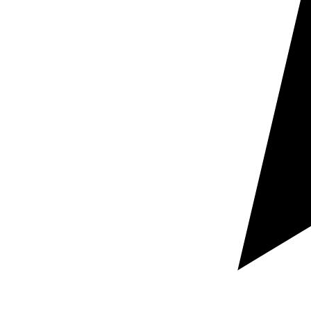
claridad funcional. Una web comercial debe captar,
posicionar y convertir. Por eso trabajamos con
traductores nativos de inglés especializados según el
sector, el tipo de documento, la combinación
lingüística y el objetivo del proyecto.