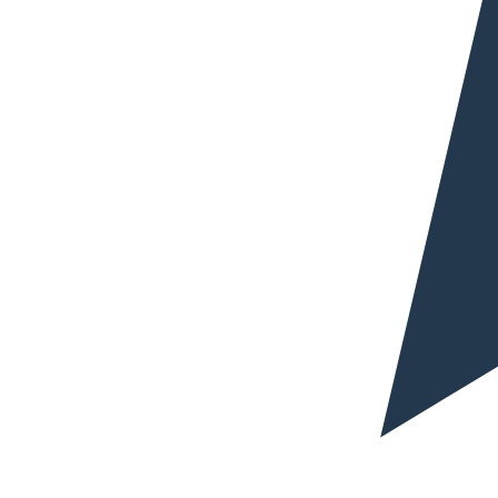
sensible, comercial o estratégica al inglés, conviene
trabajar con un perfil profesional adaptado al sector, al
documento y al mercado de destino.
Solicita tu presupuesto ahora