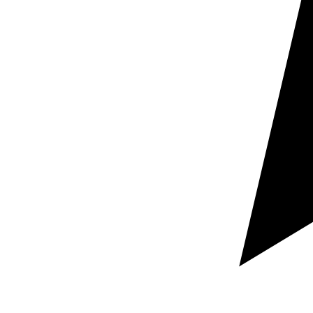
Ventas y expansión
Traducir al inglés ayuda a presentar mejor productos,
servicios y materiales comerciales en mercados donde
el idioma influye directamente en la confianza y la
conversión.