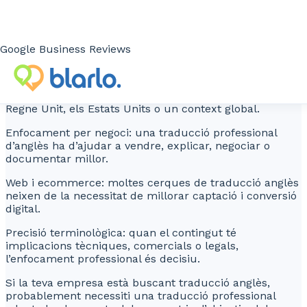
A la pràctica, aquesta necessitat sol aparèixer quan
l’empresa vol traduir una web, un ecommerce, un
programari, un contracte, un catàleg, una proposta
comercial o documentació tècnica per captar clients,
Google Business Reviews
vendre millor, documentar processos o treballar amb
partners internacionals.
Enfocament per mercat: no és el mateix traduir per al
Regne Unit, els Estats Units o un context global.
Enfocament per negoci: una traducció professional
d’anglès ha d’ajudar a vendre, explicar, negociar o
documentar millor.
Web i ecommerce: moltes cerques de traducció anglès
neixen de la necessitat de millorar captació i conversió
digital.
Precisió terminològica: quan el contingut té
implicacions tècniques, comercials o legals,
l’enfocament professional és decisiu.
Si la teva empresa està buscant traducció anglès,
probablement necessiti una traducció professional