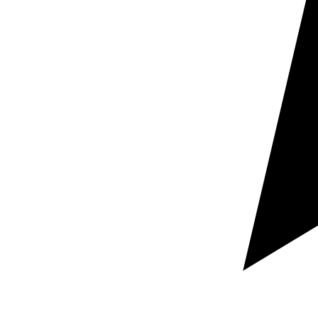
Vendes i expansió
Traduir a l’anglès ajuda a presentar millor productes,
serveis i materials comercials en mercats on l’idioma
influeix directament en la confiança i la conversió.