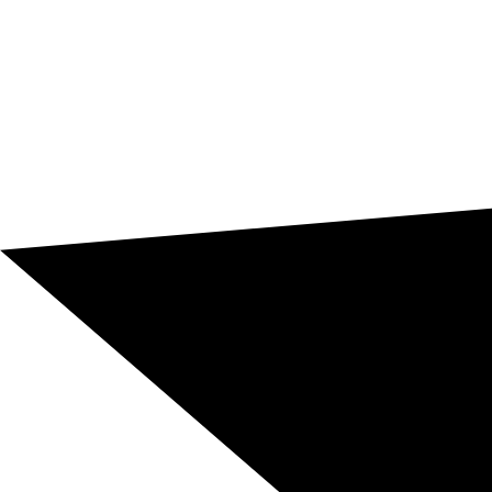
Web, ecommerce i canal digital
Webs, landings, fitxes de producte, categories,
interfícies i emails automàtics han de sonar naturals i
estar preparats per captar i vendre en anglès.