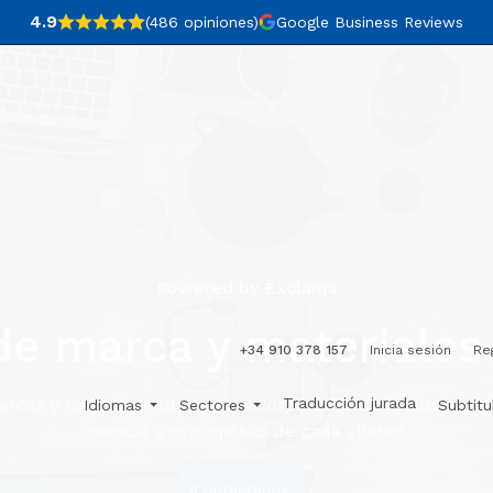
4.9
(486
opiniones
)
Google Business Reviews
Powered by Exclama
e marca y materiales
+34 910 378 157
Inicia sesión
Re
Traducción jurada
rcas y revitalizar su material corporativo con soluciones 
Idiomas
Sectores
Subtit
esencia y el propósito de cada cliente.
¡Contáctanos!