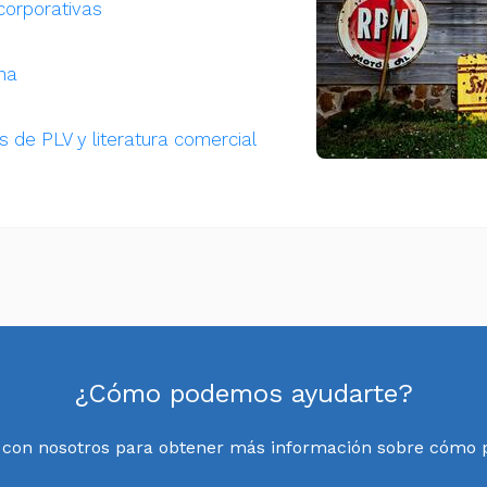
corporativas
na
 de PLV y literatura comercial
¿Cómo podemos ayudarte?
 con nosotros para obtener más información sobre cómo