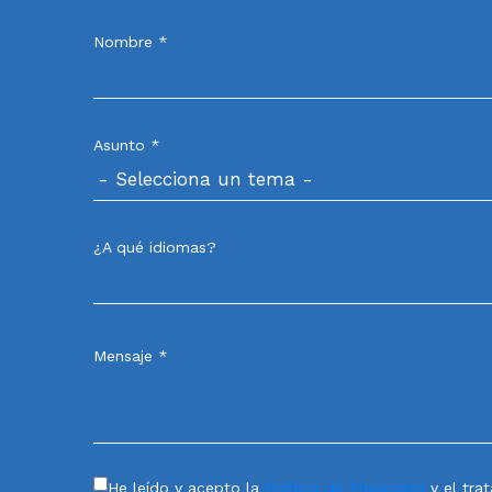
Nombre *
Asunto *
¿A qué idiomas?
Mensaje *
He leído y acepto la
Política de Privacidad
y el tra