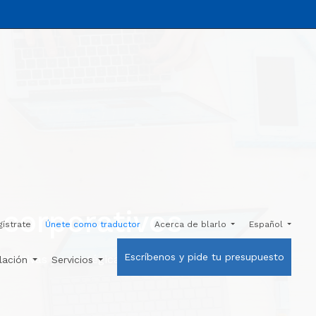
 corporativos
gístrate
Únete como traductor
Acerca de blarlo
Español
Escríbenos y pide tu presupuesto
creativas y estratégicas que capturan la
ulación
Servicios