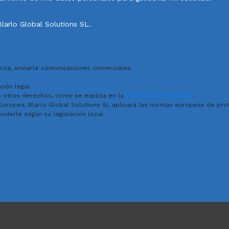
larlo Global Solutions SL.
toriza, enviarle comunicaciones comerciales.
ción legal.
mo otros derechos, como se explica en la
Política de Privacidad
.
Europea, Blarlo Global Solutions SL aplicará las normas europeas de pr
derle según su legislación local.