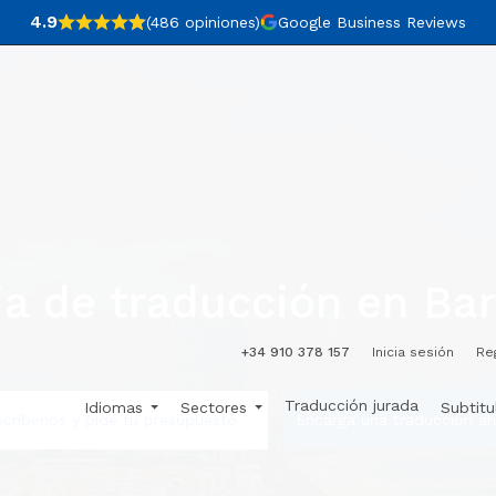
4.9
(486
opiniones
)
Google Business Reviews
a de traducción en Ba
+34 910 378 157
Inicia sesión
Re
Traducción jurada
Idiomas
Sectores
Subtit
scríbenos y pide tu presupuesto
Encarga una traducción ah