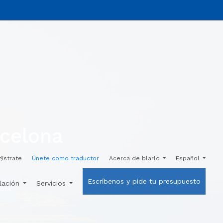
rcelona
gístrate
Únete como traductor
Acerca de blarlo
Español
Escríbenos y pide tu presupuesto
ulación
Servicios
ora