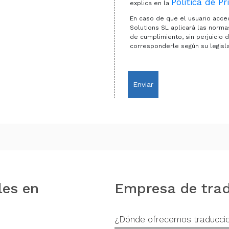
Política de Pr
explica en la
En caso de que el usuario acce
Solutions SL aplicará las nor
de cumplimiento, sin perjuicio
corresponderle según su legisla
Enviar
les en
Empresa de trad
¿Dónde ofrecemos traducci