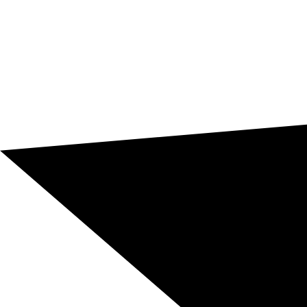
necesitan calidad literaria real.
Escríbenos y pide tu presupuesto