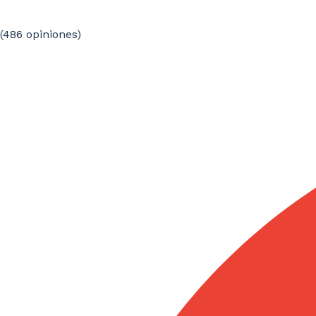
(486
opiniones
)
Proceso de calidad certificado
La certificación ISO 9001 e ISO 17100 refuerza un
proceso estructurado, trazable y orientado a la
coherencia estilística, la revisión independiente y la
mejora continua del servicio de traducción literaria.