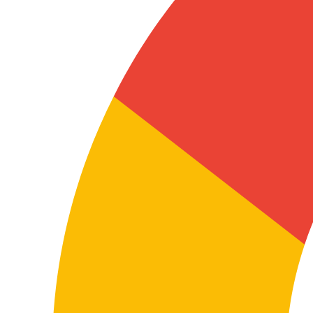
Confidencialidad y seguridad
Tratamos manuscritos inéditos y documentación
editorial con procesos seguros, acceso restringido,
confidencialidad reforzada y posibilidad de NDA
cuando el proyecto lo requiere.