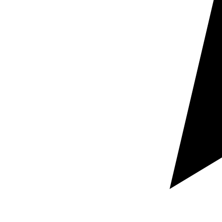
sellos. El foco está en preservar la identidad de la obra,
mejorar su legibilidad en la lengua meta y aumentar
sus posibilidades de circulación y recepción.