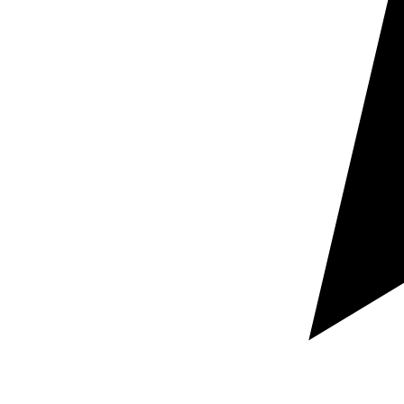
Máxima calidad
Traducción literaria para editoriales, autores y
proyectos culturales
Traductores profesionales que traducen a su idioma
nativo, sensibilidad literaria, revisión editorial y
experiencia en traducción de novelas, cuentos, ensayo,
poesía, teatro, cómic y obras para autopublicación o