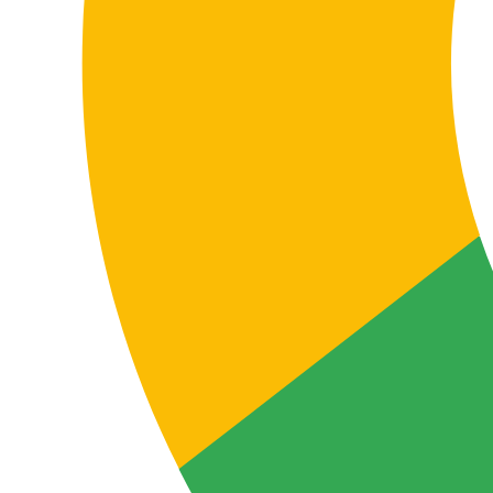
Escalabilidad y rapidez
Podemos gestionar desde la traducción de una obra
individual hasta programas editoriales con varios
títulos, series o lanzamientos internacionales que
requieren continuidad y homogeneidad estilística.