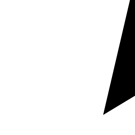
Certificados en ISO 9001 y 17100
Servicio especializado
Servicio de posedición de traducción
automática para contenidos que
necesitan velocidad sin perder