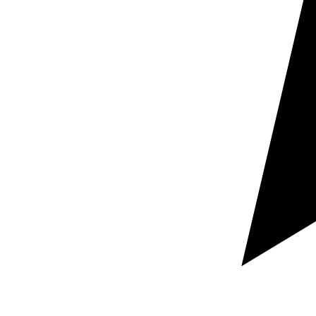
Pide tu presupuesto
Respuesta rápida
Documentación confidencial
Cuéntanos qué documento necesitas traducir, en qué
idiomas y para cuándo lo necesitas.