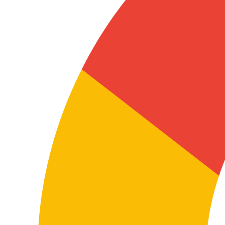
existe volumen, estructura, repetición o necesidad de
equilibrio entre calidad y eficiencia. Adaptamos el nivel
de revisión al uso final del contenido.
Ecommerce, catálogos y marketplaces
Fichas de producto, atributos, categorías,
descripciones, FAQs, metadatos y contenidos
comerciales recurrentes donde la escala y la
consistencia son clave.
Alto volumen
Help centers y soporte
Artículos de ayuda, documentación de soporte, bases
de conocimiento, guías de uso y contenidos vivos que