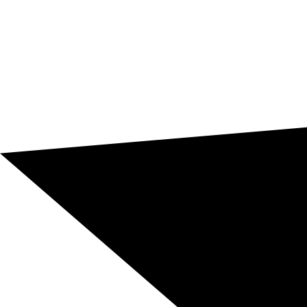
tratamiento de mis datos personales para gestionar mi
solicitud.
Acepto recibir información comercial y
ofertas de Blarlo Global Solutions SL.
Solicitar presupuesto ahora
+850
Pares de idiomas para traducir disponibles
+10.000
Traductores profesionales nativos certificados
+165
Nacionalidades de nuestros traductores profesionales
+3.000
Clientes de todos los continentes