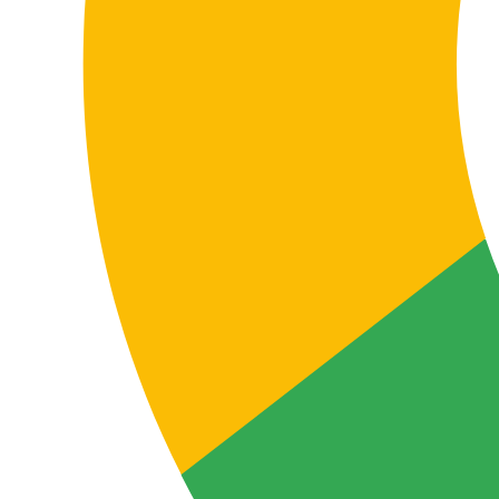
se actualizan con frecuencia.
Contenido recurrente
Técnico e industrial
Manuales, fichas técnicas, instrucciones,
documentación de producto, mantenimiento,
seguridad y contenido técnico estructurado.
Terminología técnica
Marketing operativo
Newsletters, contenidos informativos, campañas
recurrentes, materiales de apoyo y textos comerciales
donde se necesita revisar tono y naturalidad.
Revisión de estilo