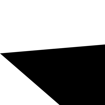
Aplicación de glosarios, memorias, criterios de estilo,
revisión terminológica y control de calidad lingüística.
Diagnóstico previo para elegir entre traducción
automática, posedición MTPE o traducción humana
profesional.