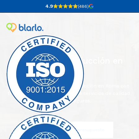
4.9
(486
)
Agencia de traducción en
Roma
Blarlo es una agencia de traducción en Roma con
traductores nativos que ofrece servicios de calidad,
rápidos y seguros.
Escríbenos y pide tu presupuesto