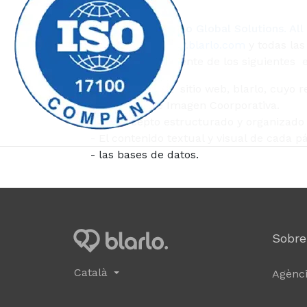
Copyright © 2022. blarlo Global Solutions. Al
El sitio INTERNET
www.blarlo.com
y todas las
componen principalmente de los siguientes e
- El nombre del sitio web, blarlo, cuyo re
- El logotipo e Imagen Coorporativa.
- El concepto estructurado y organizado
- El contenido textual y visual de cada p
- las bases de datos.
Sobre
Català
Agènci