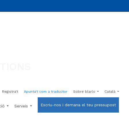
UTIONS
Registra't
Apunta't com a traductor
Sobre blarlo
Català
Escriu-nos i demana el teu pressupost
ció
Serveis