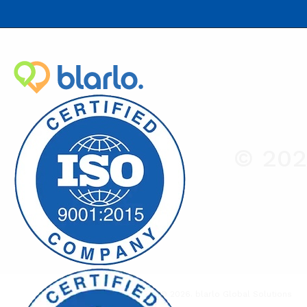
© 202
Agència de traducció
© 2026. blarlo Global Solutions