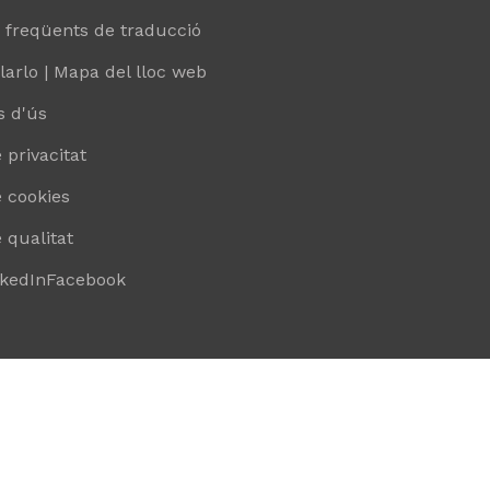
 freqüents de traducció
arlo | Mapa del lloc web
s d'ús
 privacitat
e cookies
e qualitat
nkedIn
Facebook