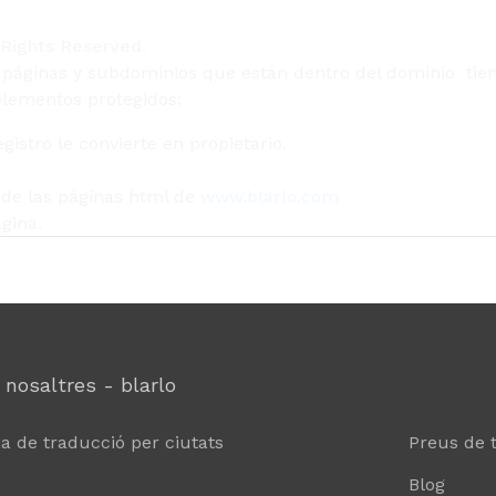
l Rights Reserved.
 páginas y subdominios que están dentro del dominio tie
lementos protegidos:
gistro le convierte en propietario.
 de las páginas html de
www.blarlo.com
ágina.
 nosaltres - blarlo
a de traducció per ciutats
Preus de 
Blog