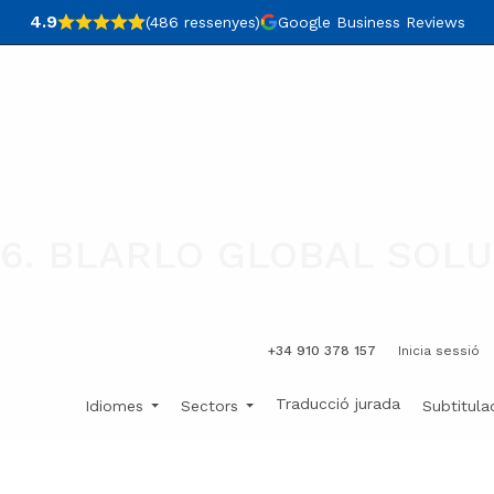
4.9
(486
ressenyes
)
Google Business Reviews
6. BLARLO GLOBAL SOL
+34 910 378 157
Inicia sessió
Traducció jurada
Idiomes
Sectors
Subtitula