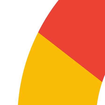
interpretación y problemas posteriores de uso
documental.
En este tipo de textos, la precisión no es un valor
añadido: es una necesidad para proteger la claridad
del documento, reducir riesgos y asegurar que el
contenido mantenga su función real en negociaciones,
revisiones, auditorías o relaciones entre empresas.
Traducir manuales o documentación técnica
En estos casos, la precisión terminológica es clave para
que el contenido sea útil para usuarios, equipos
técnicos, instaladores, distribuidores o departamentos
internos.
Una traducción técnica bien resuelta ayuda a
minimizar errores, mejorar la comprensión del
producto, reducir incidencias y reforzar la fiabilidad de
la documentación en ambos idiomas, especialmente
cuando intervienen instrucciones, seguridad,
mantenimiento o soporte.