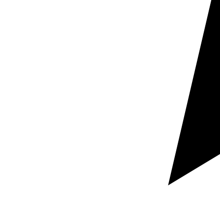
Pide tu presupuesto
Respuesta rápida
Documentación confidencial
Cuéntanos qué documento necesitas traducir, en qué
idiomas y para cuándo lo necesitas.