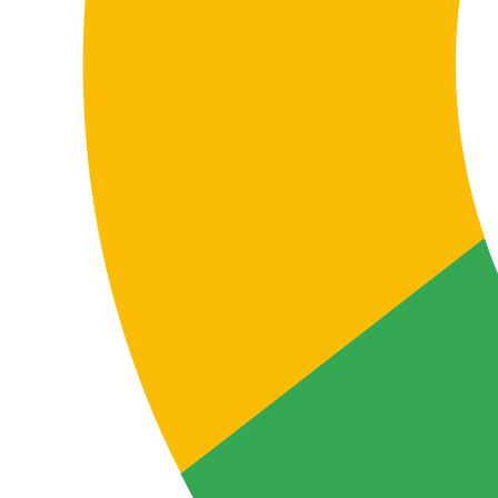
Coordinar equipos, partners o proveedores
Muchas empresas operan entre Grecia y países de
habla alemana con documentación compartida,
presentaciones, procedimientos, soporte técnico,
instrucciones internas y materiales de coordinación.
La traducción entre ambos idiomas facilita que la
información circule de forma coherente entre
departamentos, sedes, colaboradores y proveedores sin
perder precisión, contexto ni alineación terminológica.
Localizar contenido digital y de soporte
FAQs, bases de conocimiento, emails de atención al
cliente, centros de ayuda, guías de usuario,