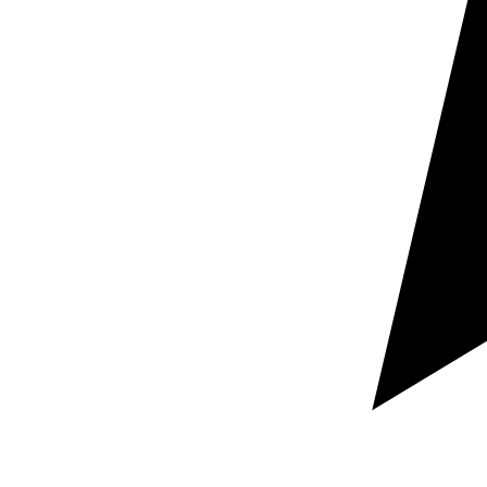
Pide tu presupuesto
Respuesta rápida
Documentación confidencial
Cuéntanos qué documento necesitas traducir, en qué
idiomas y para cuándo lo necesitas.