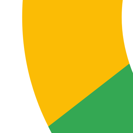
Evitas errores críticos
Una traducción incorrecta puede generar
malentendidos, errores en documentación técnica o
legal y pérdida de credibilidad frente a clientes,
partners o usuarios.
Esto es especialmente sensible cuando el contenido
tiene una función contractual, operativa o comercial y
debe circular entre equipos o mercados distintos.
Mejoras resultados
Un contenido bien adaptado mejora la comprensión del
mensaje y el rendimiento en web, ecommerce,
materiales comerciales o documentación empresarial.
Cuando el texto se entiende mejor, transmite más
confianza y funciona mejor dentro del proceso de
compra o de uso.
Refuerzas tu imagen