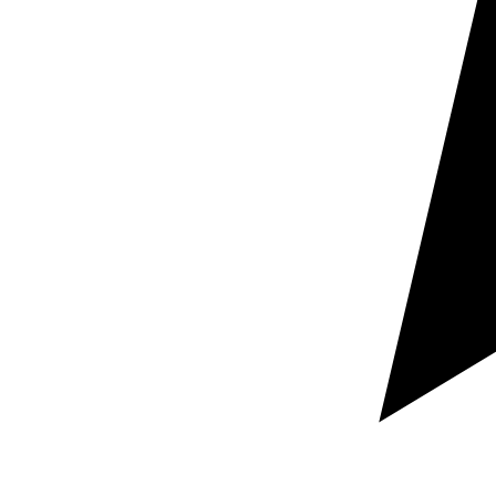
orientado a asegurar claridad, coherencia y facilidad
de uso en contextos empresariales.
Calidad revisada
Todos los proyectos incluyen revisión
profesional antes de la entrega final.
Confidencialidad
Tratamiento profesional de
documentación sensible, contractual o interna.
Adaptación documental
Soporte para webs, catálogos,
contratos, manuales y documentación corporativa.
Enfoque orientado a empresa
Textos preparados para
vender, documentar, negociar o comunicar mejor.