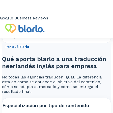
Comunicación más profesional
En una combinación como neerlandés-inglés o inglés-
Google Business Reviews
neerlandés, una buena traducción no solo depende del
idioma. También depende del sector, del tipo de
documento, del público final y del mercado concreto
en el que ese contenido va a utilizarse.
Por qué blarlo
Qué aporta blarlo a una traducción
neerlandés inglés para empresa
No todas las agencias traducen igual. La diferencia
está en cómo se entiende el objetivo del contenido,
cómo se adapta al mercado y cómo se entrega el
resultado final.
Especialización por tipo de contenido