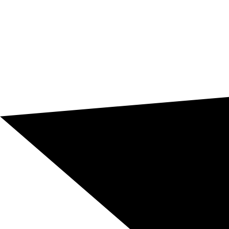
¿Necesitas traducir entre neerlandés e inglés
para un proyecto real?