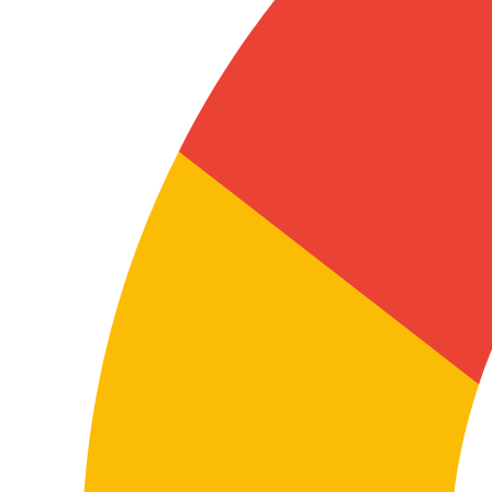
requieren una traducción clara y funcional para que el
usuario final entienda el servicio y pueda utilizarlo
correctamente.
En esta combinación lingüística, la naturalidad y la
claridad práctica son esenciales para evitar fricción y
mejorar la experiencia del usuario.
Valor real de una traducción profesional
Por qué elegir una traducción
profesional neerlandés inglés
La diferencia entre una traducción correcta y una
traducción útil está en cómo se entiende el contenido y
cómo se adapta al contexto real en el que se va a
utilizar.
En una combinación tan habitual en entornos
internacionales como neerlandés ↔ inglés, una mala
traducción no solo afecta al estilo del texto: puede
afectar a ventas, comprensión técnica, seguridad
documental y percepción de marca.