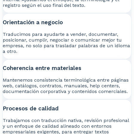
registro según el uso final del texto.
Orientación a negocio
Traducimos para ayudarte a vender, documentar,
posicionar, cumplir, negociar o comunicar mejor tu
empresa, no solo para trasladar palabras de un idioma
a otro.
Coherencia entre materiales
Mantenemos consistencia terminológica entre páginas
web, catálogos, contratos, manuales, help centers,
documentación corporativa y contenidos comerciales.
Procesos de calidad
Trabajamos con traducción nativa, revisión profesional
y un enfoque de calidad alineado con entornos
empresariales exigentes, para entregar textos